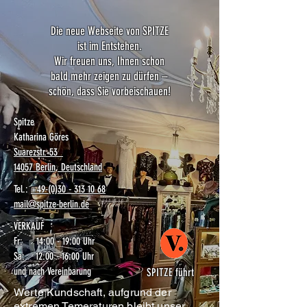
Die neue Webseite von SPITZE
ist im Entstehen.
Wir freuen uns, Ihnen schon
bald mehr zeigen zu dürfen –
schön, dass Sie vorbeischauen!
Spitze
Katharina Göres
Suarezstr. 53
14057 Berlin, Deutschland
Tel.:
+49-(0)30 - 313 10 68
mail@spitze-berlin.de
VERKAUF
Fr: 14:00 - 19:00 Uhr
Sa: 12:00 - 16:00 Uhr
und nach Vereinbarung
SPITZE führt
Werte Kundschaft, aufgrund der
extremen Temeraturen bleibt unser